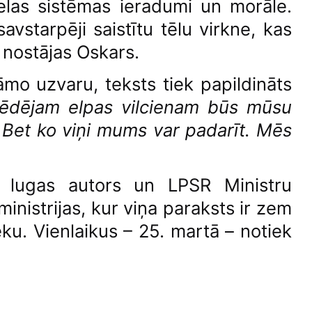
selas sistēmas ieradumi un morāle.
savstarpēji saistītu tēlu virkne, kas
 nostājas Oskars.
dāmo uzvaru, teksts tiek papildināts
pēdējam elpas vilcienam būs mūsu
. Bet ko viņi mums var padarīt. Mēs
u lugas autors un LPSR Ministru
inistrijas, kur viņa paraksts ir zem
ēku. Vienlaikus – 25. martā – notiek