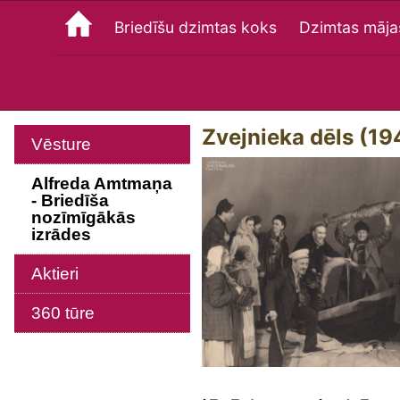
Briedīšu dzimtas koks
Dzimtas māja
Zvejnieka dēls (19
Vēsture
Alfreda Amtmaņa
- Briedīša
nozīmīgākās
izrādes
Aktieri
360 tūre