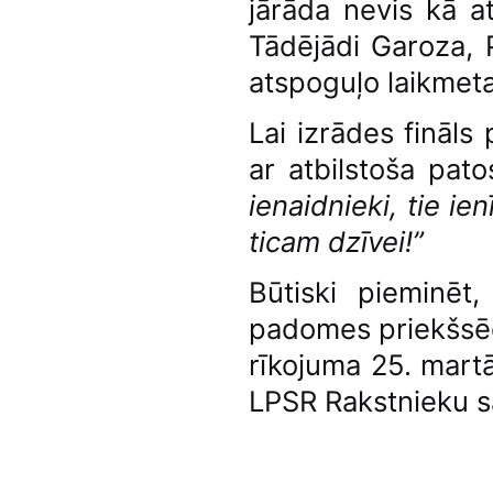
jārāda nevis kā a
Tādējādi Garoza, Pi
atspoguļo laikmeta
Lai izrādes fināls
ar atbilstoša pat
ienaidnieki, tie i
ticam dzīvei!”
Būtiski pieminēt
padomes priekšsēdē
rīkojuma 25. martā
LPSR Rakstnieku s