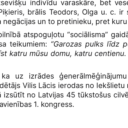
tsevišķu indivīdu varaskāre, bet ve
ķieris, brālis Teodors, Olga u. c. ir 
 negācijas un to pretinieku, pret kuru
 pilnībā atspoguļotu “sociālisma” gai
osa teikumiem:
“Garozas pulks līdz 
enīst katru mūsu domu, katru centienu
, ka uz izrādes ģenerālmēģinājum
tājs Vilis Lācis ierodas no Iekšlietu m
 izsūtīt no Latvijas 45 tūkstošus cilv
avienības 1. kongress.