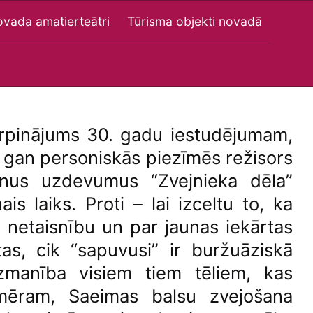
vada amatierteātri
Tūrisma objekti novadā
turpinājums 30. gadu iestudējumam,
, gan personiskās piezīmēs režisors
unus uzdevumus “Zvejnieka dēla”
ais laiks. Proti – lai izceltu to, ka
o netaisnību un par jaunas iekārtas
as, cik “sapuvusi” ir buržuāziskā
uzmanība visiem tiem tēliem, kas
emēram, Saeimas balsu zvejošana