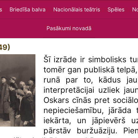
s
Briedīša balva
Nacionālais teātris
Spēles
No
Pasākumi novadā
49)
Šī izrāde ir simbolisks 
tomēr gan publiskā telpā
runā par to, kādus ja
interpretācijai uzliek jaun
Oskars cīnās pret sociāl
nepieciešamību, jārāda t
iekārta, un jāpievērš 
pārstāv buržuāziju. Pi