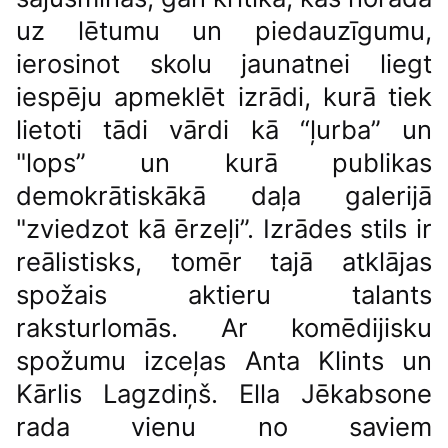
uz lētumu un piedauzīgumu,
ierosinot skolu jaunatnei liegt
iespēju apmeklēt izrādi, kurā tiek
lietoti tādi vārdi kā “ļurba” un
"lops” un kurā publikas
demokrātiskākā daļa galerijā
"zviedzot kā ērzeļi”. Izrādes stils ir
reālistisks, tomēr tajā atklājas
spožais aktieru talants
raksturlomās. Ar komēdijisku
spožumu izceļas Anta Klints un
Kārlis Lagzdiņš. Ella Jēkabsone
rada vienu no saviem