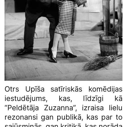
Otrs Upīša satīriskās komēdijas
iestudējums, kas, līdzīgi kā
“Peldētāja Zuzanna”, izraisa lielu
rezonansi gan publikā, kas par to
sajūsminās, gan kritikā, kas norāda