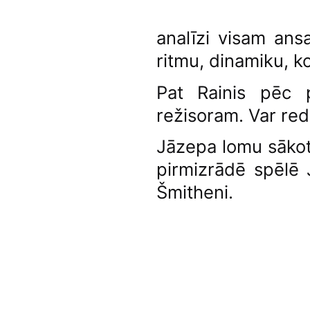
analīzi visam ans
ritmu, dinamiku, k
Pat Rainis pēc p
režisoram. Var redz
Jāzepa lomu sākot
pirmizrādē spēlē 
Šmitheni.