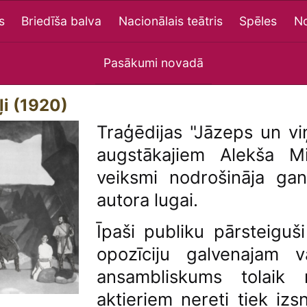
s
Briedīša balva
Nacionālais teātris
Spēles
No
Pasākumi novadā
ļi (1920)
Traģēdijas "Jāzeps un vi
augstākajiem Alekša Mi
veiksmi nodrošināja ga
autora lugai.
Īpaši publiku pārsteiguši
opozīciju galvenajam 
ansambliskums tolaik 
aktieriem nereti tiek izs