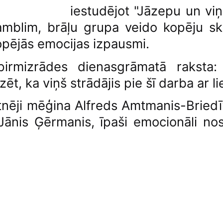
iestudējot "Jāzepu un viņ
amblim, brāļu grupa veido kopēju sk
opējās emocijas izpausmi.
irmizrādes dienasgrāmatā raksta:
ēt, ka viņš strādājis pie šī darba ar li
nēji mēģina Alfreds Amtmanis-Briedīt
Jānis Ģērmanis, īpaši emocionāli no