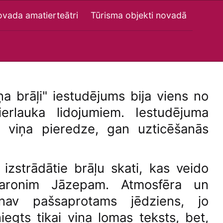
vada amatierteātri
Tūrisma objekti novadā
ņa brāļi" iestudējums bija viens no
erlauka lidojumiem. Iestudējuma
n viņa pieredze, gan uzticēšanās
 izstrādātie brāļu skati, kas veido
varonim Jāzepam. Atmosfēra un
nav pašsaprotams jēdziens, jo
niegts tikai viņa lomas teksts, bet,