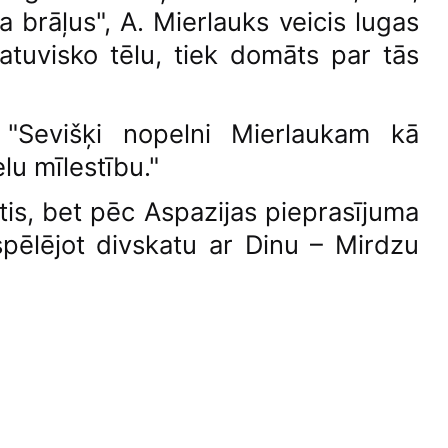
a brāļus", A. Mierlauks veicis lugas
atuvisko tēlu, tiek domāts par tās
 "Sevišķi nopelni Mierlaukam kā
elu mīlestību."
is, bet pēc Aspazijas pieprasījuma
spēlējot divskatu ar Dinu – Mirdzu