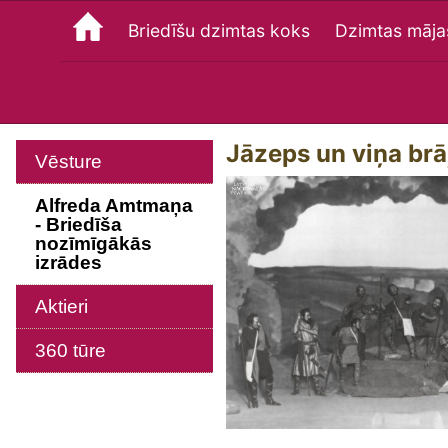
Briedīšu dzimtas koks
Dzimtas māja
Jāzeps un viņa brā
Vēsture
Alfreda Amtmaņa
- Briedīša
nozīmīgākās
izrādes
Aktieri
360 tūre