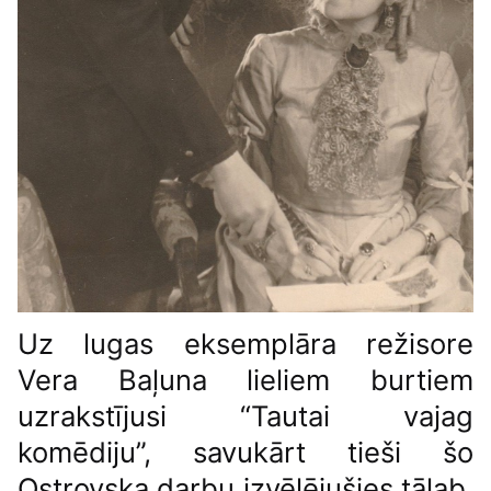
Uz lugas eksemplāra režisore
Vera Baļuna lieliem burtiem
uzrakstījusi “Tautai vajag
komēdiju”, savukārt tieši šo
Ostrovska darbu izvēlējušies tālab,