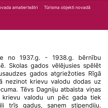
vada amatierteātri
Tūrisma objekti novadā
se no 1937.g. - 1938.g. bērnību
sē. Skolas gados vēlējusies spēlēt
pusaudzes gados atgriežoties Rīgā
ā nezinot krievu valodu dodas uz
cuma. Tēvs Dagniju atbalsta viņas
t krievu valodu un pēc gada tiek
li trīs gadus, saņem stipendiju.