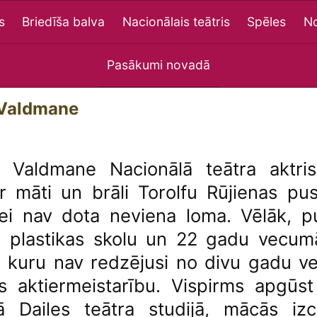
s
Briedīša balva
Nacionālais teātris
Spēles
No
Pasākumi novadā
Valdmane
 Valdmane Nacionālā teātra aktri
r māti un brāli Torolfu Rūjienas pu
nei nav dota neviena loma. Vēlāk, 
 plastikas skolu un 22 gadu vecum
 kuru nav redzējusi no divu gadu ve
es aktiermeistarību. Vispirms apgūs
Dailes teātra studijā, mācās izci