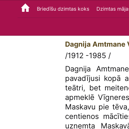
Briedīšu dzimtas koks
Dzimtas māja
Dagnija Amtmane 
/1912 -1985 /
Dagnija Amtmane
pavadījusi kopā a
teātri, bet meite
apmeklē Vīgneres
Maskavu pie tēva,
centienos mācīti
uzņemta Maskavā 