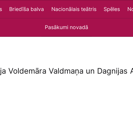
s
Briedīša balva
Nacionālais teātris
Spēles
No
Pasākumi novadā
bija Voldemāra Valdmaņa un Dagnijas