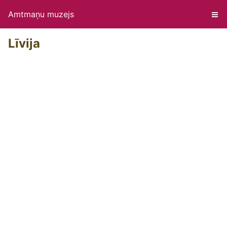
Amtmaņu muzejs
Līvija