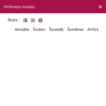
Amtmaņu muzejs
Skats :
Aktuālie
Šodien
Šonedēļ
Šomēnes
Arhīvs