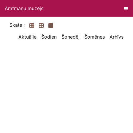
Amtmaņu muzejs
Skats :
Aktuālie
Šodien
Šonedēļ
Šomēnes
Arhīvs