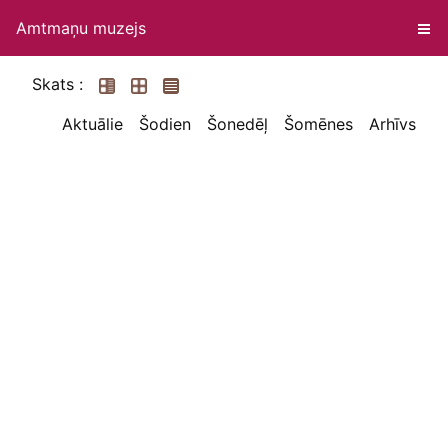
Amtmaņu muzejs
Skats :
Aktuālie
Šodien
Šonedēļ
Šomēnes
Arhīvs