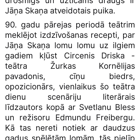
drosmīgs un uzticams draugs ir
Jāņa Skaņa atveidotais puika.
90. gadu pārejas periodā teātrim
meklējot izdzīvošanas recepti, par
Jāņa Skaņa lomu lomu uz ilgiem
gadiem kļūst Circenis Driska -
teātra Žurkas Kornēlijas
pavadonis, cīņu biedrs,
opozicionārs, vienlaikus šo teātra
dienu scenāriju literārais
līdzautors kopā ar Svetlanu Bless
un režisoru Edmundu Freibergu.
Kā tas nereti notiek ar daudzus
gadus spēlētām lomām, tās pielīp