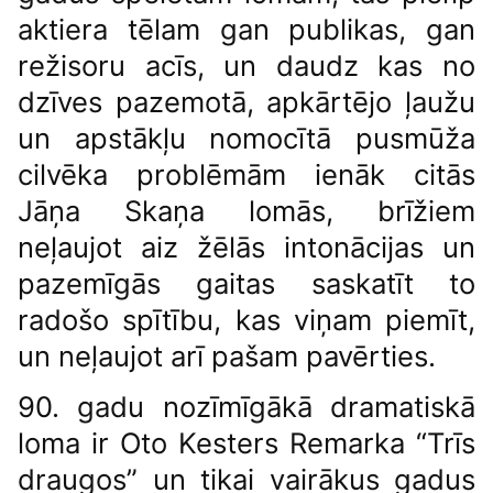
aktiera tēlam gan publikas, gan
režisoru acīs, un daudz kas no
dzīves pazemotā, apkārtējo ļaužu
un apstākļu nomocītā pusmūža
cilvēka problēmām ienāk citās
Jāņa Skaņa lomās, brīžiem
neļaujot aiz žēlās intonācijas un
pazemīgās gaitas saskatīt to
radošo spītību, kas viņam piemīt,
un neļaujot arī pašam pavērties.
90. gadu nozīmīgākā dramatiskā
loma ir Oto Kesters Remarka “Trīs
draugos” un tikai vairākus gadus