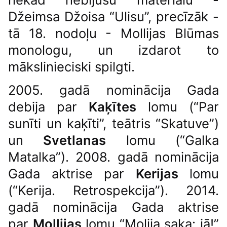
Džeimsa Džoisa “Ulisu”, precīzāk -
tā 18. nodoļu - Mollijas Blūmas
monologu, un izdarot to
mākslinieciski spilgti.
2005. gadā nominācija Gada
debija par
Kaķītes
lomu (“Par
sunīti un kaķīti”, teātris “Skatuve”)
un
Svetlanas
lomu (“Galka
Matalka”). 2008. gadā nominācija
Gada aktrise par
Kerijas
lomu
(“Kerija. Retrospekcija”). 2014.
gadā nominācija Gada aktrise
par
Mollijas
lomu “Molija saka: jā!”