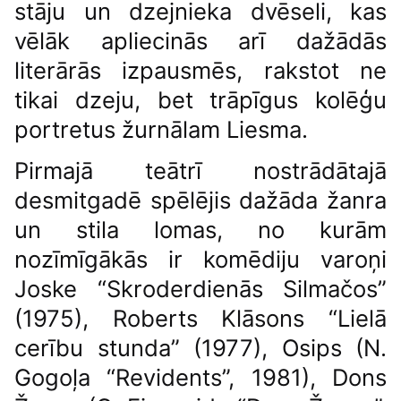
stāju un dzejnieka dvēseli, kas
vēlāk apliecinās arī dažādās
literārās izpausmēs, rakstot ne
tikai dzeju, bet trāpīgus kolēģu
portretus žurnālam Liesma.
Pirmajā teātrī nostrādātajā
desmitgadē spēlējis dažāda žanra
un stila lomas, no kurām
nozīmīgākās ir komēdiju varoņi
Joske “Skroderdienās Silmačos”
(1975), Roberts Klāsons “Lielā
cerību stunda” (1977), Osips (N.
Gogoļa “Revidents”, 1981), Dons