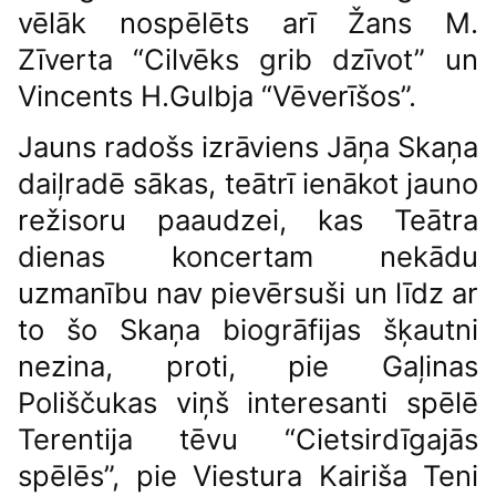
vēlāk nospēlēts arī Žans M.
Zīverta “Cilvēks grib dzīvot” un
Vincents H.Gulbja “Vēverīšos”.
Jauns radošs izrāviens Jāņa Skaņa
daiļradē sākas, teātrī ienākot jauno
režisoru paaudzei, kas Teātra
dienas koncertam nekādu
uzmanību nav pievērsuši un līdz ar
to šo Skaņa biogrāfijas šķautni
nezina, proti, pie Gaļinas
Poliščukas viņš interesanti spēlē
Terentija tēvu “Cietsirdīgajās
spēlēs”, pie Viestura Kairiša Teni