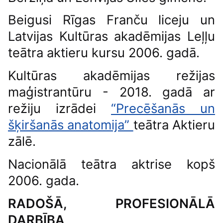
Beigusi Rīgas Franču liceju un
Latvijas Kultūras akadēmijas Leļļu
teātra aktieru kursu 2006. gadā.
Kultūras akadēmijas režijas
maģistrantūru - 2018. gadā ar
režiju izrādei
“Precēšanās un
šķiršanās anatomija”
teātra Aktieru
zālē.
Nacionālā teātra aktrise kopš
2006. gada.
RADOŠĀ, PROFESIONĀLĀ
DARBĪBA