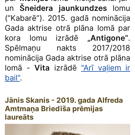
un
Šneidera jaunkundzes
lomu
(“Kabarē”). 2015. gadā nominācija
Gada aktrise otrā plāna lomā par
kora lomu izrādē
„Antigone”
.
Spēlmaņu nakts 2017/2018
nominācija Gada aktrise otrā plāna
lomā -
Vita
izrādē
"Arī vaļiem ir
bail"
.
Jānis Skanis - 2019. gada Alfreda
Amtmaņa Briedīša prēmijas
laureāts