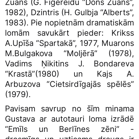
Žuans (G. Figereidu “Dons Žuans”,
1982), Dzintris (H. Gulbja “Alberts”,
1983). Pie nopietnām dramatiskām
lomām savukārt pieder: Krikss
A.Upīša “Spartakā”, 1977, Muarons
M.Bulgakova “Moljērā” (1978),
Vadims Ņikitins J. Bondareva
“Krastā”(1980) un Kajs A.
Arbuzova “Cietsirdīgajās spēlēs”
(1979).
Pavisam savrup no šīm minama
Gustava ar autotauri loma izrādē
“Emīls un Berlīnes zēni” -