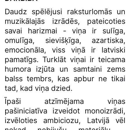
Daudz spēlējusi raksturlomās un
muzikālajās izrādēs, pateicoties
savai harizmai - viņa ir sulīga,
omulīga, sievišķīga, azartiska,
emocionāla, viss viņā ir latviski
pamatīgs. Turklāt viņai ir teicama
humora izjūta un samtaini zems
balss tembrs, kas apbur ne tikai
tad, kad viņa dzied.
Īpaši atzīmējama viņas
pašiniciatīva izveidot monoizrādi,
izvēloties ambiciozu, Latvijā vēl
nekad nebijušu materiālu -